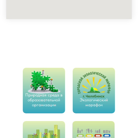
Природная среда в
образовательной
Экологический
организации
марафон