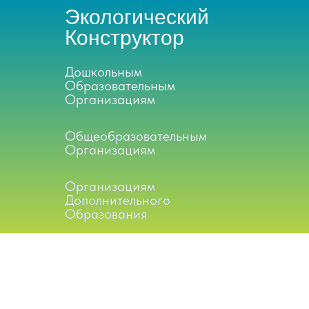
Экологический
Конструктор
Дошкольным
Дошкольным
Образовательным
Образовательным
Организациям
Организациям
Общеобразовательным
Общеобразовательным
Организациям
Организациям
Организациям
Организациям
Дополнительного
Дополнительного
Образования
Образования