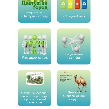
Смотр-конкурс
«Цветущий город»
«Разделяй-ка»
Социальные
партнёры
Для управленцев
Детский
Создание «зелёной
экологический
зоны» на территории
форум
образовательной
организации